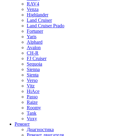
RAV4
Venza
Highlander
Land Cruiser
Land Cruiser Prado
Fortuner
Yaris
Alphard
Avalon
CH-R
FJ Cruiser
Sequoia
Sienna
Sienta
Verso
Vitz
HiAce
Passo
Raize
Roomy
Tank
Voxy
Ремонт
Диагностика
Ремонт двигателя