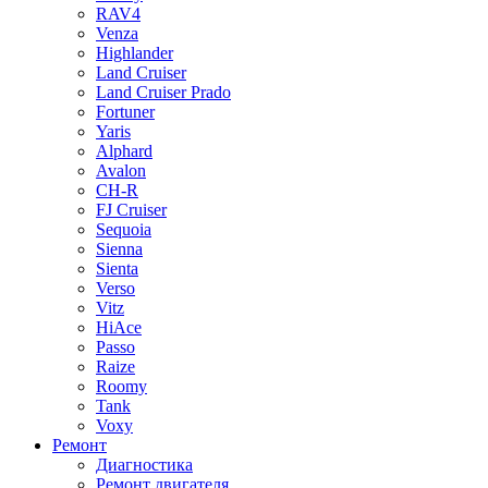
RAV4
Venza
Highlander
Land Cruiser
Land Cruiser Prado
Fortuner
Yaris
Alphard
Avalon
CH-R
FJ Cruiser
Sequoia
Sienna
Sienta
Verso
Vitz
HiAce
Passo
Raize
Roomy
Tank
Voxy
Ремонт
Диагностика
Ремонт двигателя