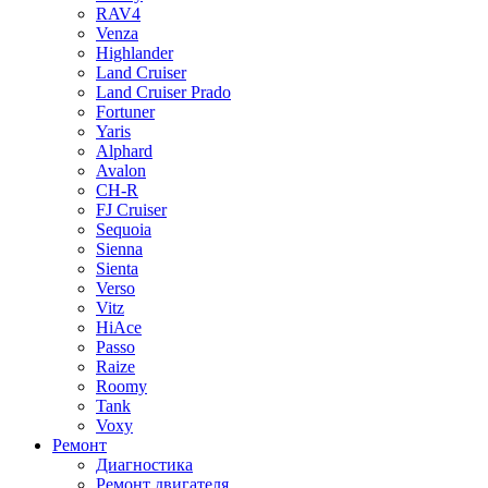
RAV4
Venza
Highlander
Land Cruiser
Land Cruiser Prado
Fortuner
Yaris
Alphard
Avalon
CH-R
FJ Cruiser
Sequoia
Sienna
Sienta
Verso
Vitz
HiAce
Passo
Raize
Roomy
Tank
Voxy
Ремонт
Диагностика
Ремонт двигателя