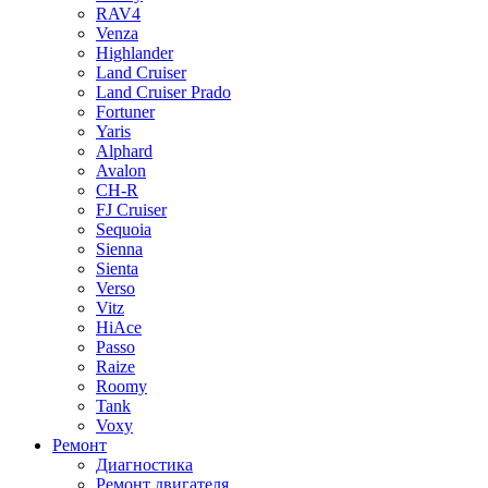
RAV4
Venza
Highlander
Land Cruiser
Land Cruiser Prado
Fortuner
Yaris
Alphard
Avalon
CH-R
FJ Cruiser
Sequoia
Sienna
Sienta
Verso
Vitz
HiAce
Passo
Raize
Roomy
Tank
Voxy
Ремонт
Диагностика
Ремонт двигателя