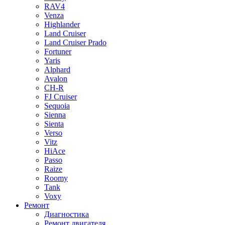
RAV4
Venza
Highlander
Land Cruiser
Land Cruiser Prado
Fortuner
Yaris
Alphard
Avalon
CH-R
FJ Cruiser
Sequoia
Sienna
Sienta
Verso
Vitz
HiAce
Passo
Raize
Roomy
Tank
Voxy
Ремонт
Диагностика
Ремонт двигателя