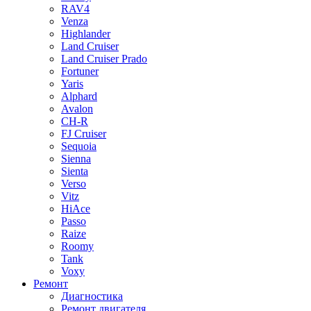
RAV4
Venza
Highlander
Land Cruiser
Land Cruiser Prado
Fortuner
Yaris
Alphard
Avalon
CH-R
FJ Cruiser
Sequoia
Sienna
Sienta
Verso
Vitz
HiAce
Passo
Raize
Roomy
Tank
Voxy
Ремонт
Диагностика
Ремонт двигателя