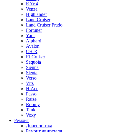
RAV4
Venza
Highlander
Land Cruiser
Land Cruiser Prado
Fortuner
Yaris
Alphard
Avalon
CH-R
FJ Cruiser
Sequoia
Sienna
Sienta
Verso
Vitz
HiAce
Passo
Raize
Roomy
Tank
Voxy
Ремонт
Диагностика
Ремонт двигателя