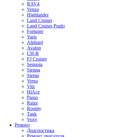
RAV4
Venza
Highlander
Land Cruiser
Land Cruiser Prado
Fortuner
Yaris
Alphard
Avalon
CH-R
FJ Cruiser
Sequoia
Sienna
Sienta
Verso
Vitz
HiAce
Passo
Raize
Roomy
Tank
Voxy
Ремонт
Диагностика
Ремонт двигателя