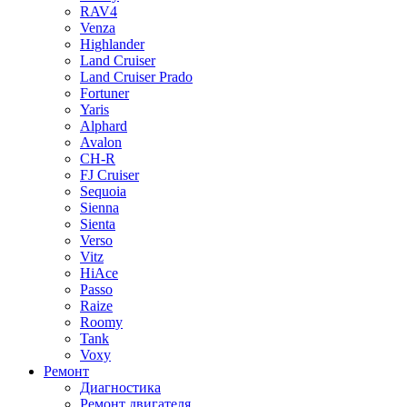
RAV4
Venza
Highlander
Land Cruiser
Land Cruiser Prado
Fortuner
Yaris
Alphard
Avalon
CH-R
FJ Cruiser
Sequoia
Sienna
Sienta
Verso
Vitz
HiAce
Passo
Raize
Roomy
Tank
Voxy
Ремонт
Диагностика
Ремонт двигателя