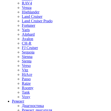
RAV4
Venza
Highlander
Land Cruiser
Land Cruiser Prado
Fortuner
Yaris
Alphard
Avalon
CH-R
FJ Cruiser
Sequoia
Sienna
Sienta
Verso
Vitz
HiAce
Passo
Raize
Roomy
Tank
Voxy
Ремонт
Диагностика
Ремонт двигателя