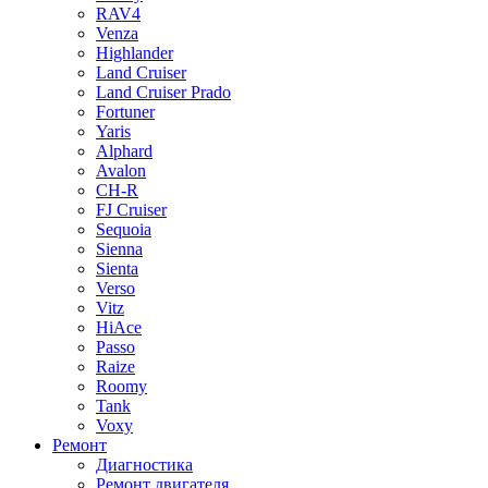
RAV4
Venza
Highlander
Land Cruiser
Land Cruiser Prado
Fortuner
Yaris
Alphard
Avalon
CH-R
FJ Cruiser
Sequoia
Sienna
Sienta
Verso
Vitz
HiAce
Passo
Raize
Roomy
Tank
Voxy
Ремонт
Диагностика
Ремонт двигателя