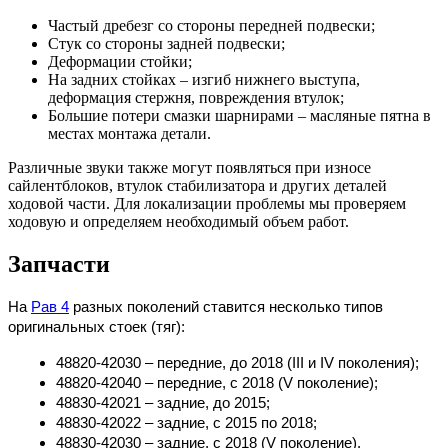
Частый дребезг со стороны передней подвески;
Стук со стороны задней подвески;
Деформации стойки;
На задних стойках – изгиб нижнего выступа,
деформация стержня, повреждения втулок;
Большие потери смазки шарнирами – масляные пятна в
местах монтажа детали.
Различные звуки также могут появляться при износе
сайлентблоков, втулок стабилизатора и других деталей
ходовой части. Для локализации проблемы мы проверяем
ходовую и определяем необходимый объем работ.
Запчасти
На
Рав 4
разных поколений ставится несколько типов
оригинальных стоек (тяг):
48820-42030 – передние, до 2018 (
III
и
IV
поколения);
48820-42040 – передние, с 2018 (
V
поколение);
48830-42021 – задние, до 2015;
48830-42022 – задние, с 2015 по 2018;
48830-42030 – задние, с 2018 (
V
поколение).