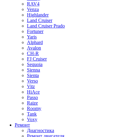
RAV4
Venza
Highlander
Land Cruiser
Land Cruiser Prado
Fortuner
Yaris
Alphard
Avalon
CH-R
FJ Cruiser
Sequoia
Sienna
Sienta
Verso
Vitz
HiAce
Passo
Raize
Roomy
Tank
Voxy
Ремонт
Диагностика
Ремонт двигателя