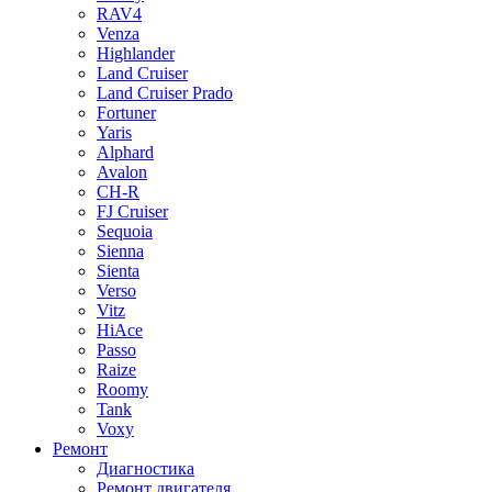
RAV4
Venza
Highlander
Land Cruiser
Land Cruiser Prado
Fortuner
Yaris
Alphard
Avalon
CH-R
FJ Cruiser
Sequoia
Sienna
Sienta
Verso
Vitz
HiAce
Passo
Raize
Roomy
Tank
Voxy
Ремонт
Диагностика
Ремонт двигателя