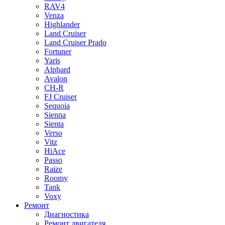
RAV4
Venza
Highlander
Land Cruiser
Land Cruiser Prado
Fortuner
Yaris
Alphard
Avalon
CH-R
FJ Cruiser
Sequoia
Sienna
Sienta
Verso
Vitz
HiAce
Passo
Raize
Roomy
Tank
Voxy
Ремонт
Диагностика
Ремонт двигателя