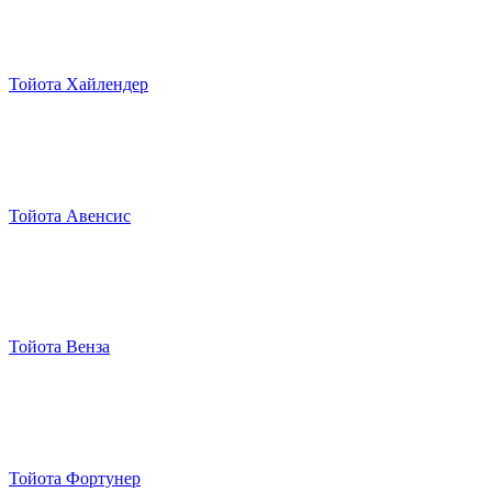
Тойота Хайлендер
Тойота Авенсис
Тойота Венза
Тойота Фортунер