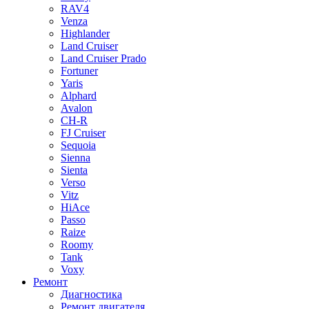
RAV4
Venza
Highlander
Land Cruiser
Land Cruiser Prado
Fortuner
Yaris
Alphard
Avalon
CH-R
FJ Cruiser
Sequoia
Sienna
Sienta
Verso
Vitz
HiAce
Passo
Raize
Roomy
Tank
Voxy
Ремонт
Диагностика
Ремонт двигателя