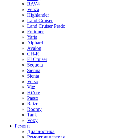
RAV4
Venza
Highlander
Land Cruiser
Land Cruiser Prado
Fortuner
Yaris
Alphard
Avalon
CH-R
FJ Cruiser
Sequoia
Sienna
Sienta
Verso
Vitz
HiAce
Passo
Raize
Roomy
Tank
Voxy
Ремонт
Диагностика
Ремонт двигателя