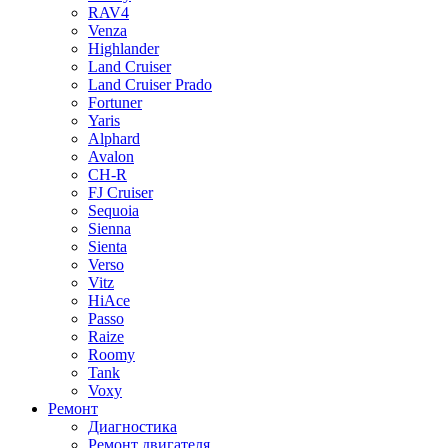
RAV4
Venza
Highlander
Land Cruiser
Land Cruiser Prado
Fortuner
Yaris
Alphard
Avalon
CH-R
FJ Cruiser
Sequoia
Sienna
Sienta
Verso
Vitz
HiAce
Passo
Raize
Roomy
Tank
Voxy
Ремонт
Диагностика
Ремонт двигателя