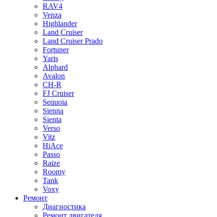
RAV4
Venza
Highlander
Land Cruiser
Land Cruiser Prado
Fortuner
Yaris
Alphard
Avalon
CH-R
FJ Cruiser
Sequoia
Sienna
Sienta
Verso
Vitz
HiAce
Passo
Raize
Roomy
Tank
Voxy
Ремонт
Диагностика
Ремонт двигателя