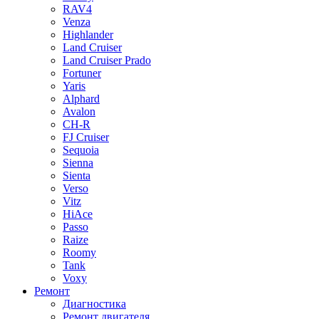
RAV4
Venza
Highlander
Land Cruiser
Land Cruiser Prado
Fortuner
Yaris
Alphard
Avalon
CH-R
FJ Cruiser
Sequoia
Sienna
Sienta
Verso
Vitz
HiAce
Passo
Raize
Roomy
Tank
Voxy
Ремонт
Диагностика
Ремонт двигателя