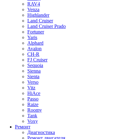
RAV4
Venza
Highlander
Land Cruiser
Land Cruiser Prado
Fortuner
Yaris
Alphard
Avalon
CH-R
FJ Cruiser
Sequoia
Sienna
Sienta
Verso
Vitz
HiAce
Passo
Raize
Roomy
Tank
Voxy
Ремонт
Диагностика
Ремонт двигателя