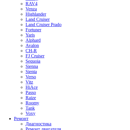
RAV4
Venza
Highlander
Land Cruiser
Land Cruiser Prado
Fortuner
Yaris
Alphard
Avalon
CH-R
FJ Cruiser
Sequoia
Sienna
Sienta
Verso
Vitz
HiAce
Passo
Raize
Roomy
Tank
Voxy
Ремонт
Диагностика
Ремонт двигателя