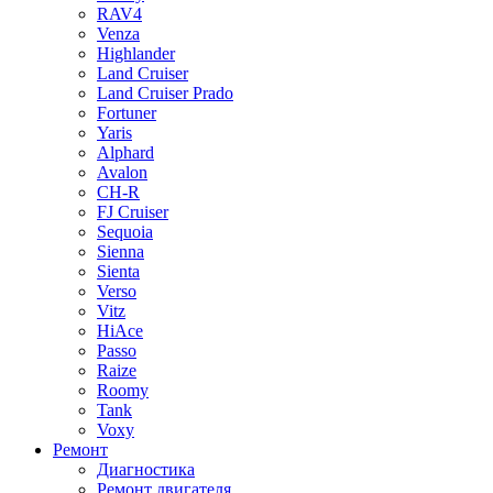
RAV4
Venza
Highlander
Land Cruiser
Land Cruiser Prado
Fortuner
Yaris
Alphard
Avalon
CH-R
FJ Cruiser
Sequoia
Sienna
Sienta
Verso
Vitz
HiAce
Passo
Raize
Roomy
Tank
Voxy
Ремонт
Диагностика
Ремонт двигателя