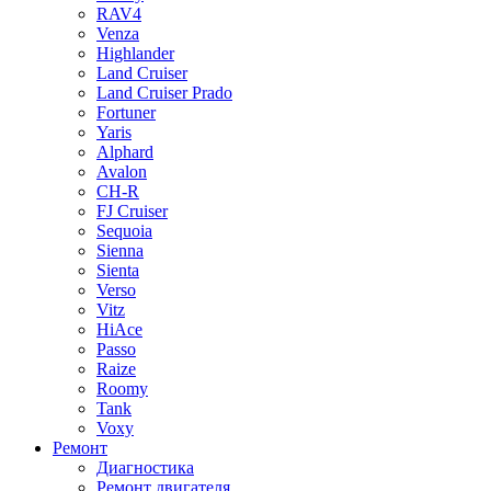
RAV4
Venza
Highlander
Land Cruiser
Land Cruiser Prado
Fortuner
Yaris
Alphard
Avalon
CH-R
FJ Cruiser
Sequoia
Sienna
Sienta
Verso
Vitz
HiAce
Passo
Raize
Roomy
Tank
Voxy
Ремонт
Диагностика
Ремонт двигателя