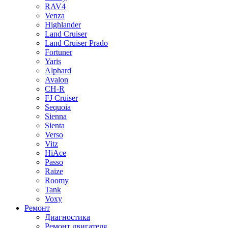
RAV4
Venza
Highlander
Land Cruiser
Land Cruiser Prado
Fortuner
Yaris
Alphard
Avalon
CH-R
FJ Cruiser
Sequoia
Sienna
Sienta
Verso
Vitz
HiAce
Passo
Raize
Roomy
Tank
Voxy
Ремонт
Диагностика
Ремонт двигателя