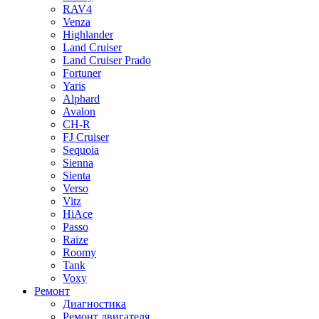
RAV4
Venza
Highlander
Land Cruiser
Land Cruiser Prado
Fortuner
Yaris
Alphard
Avalon
CH-R
FJ Cruiser
Sequoia
Sienna
Sienta
Verso
Vitz
HiAce
Passo
Raize
Roomy
Tank
Voxy
Ремонт
Диагностика
Ремонт двигателя