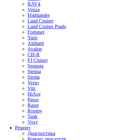
RAV4
Venza
Highlander
Land Cruiser
Land Cruiser Prado
Fortuner
Yaris
Alphard
Avalon
CH-R
FJ Cruiser
Sequoia
Sienna
Sienta
Verso
Vitz
HiAce
Passo
Raize
Roomy
Tank
Voxy
Ремонт
Диагностика
Ремонт двигателя