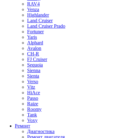
RAV4
Venza
Highlander
Land Cruiser
Land Cruiser Prado
Fortuner
Yaris
Alphard
Avalon
CH-R
FJ Cruiser
Sequoia
Sienna
Sienta
Verso
Vitz
HiAce
Passo
Raize
Roomy
Tank
Voxy
Ремонт
Диагностика
Ремонт двигателя