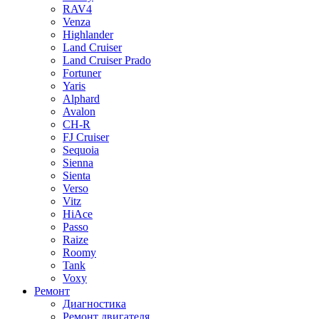
RAV4
Venza
Highlander
Land Cruiser
Land Cruiser Prado
Fortuner
Yaris
Alphard
Avalon
CH-R
FJ Cruiser
Sequoia
Sienna
Sienta
Verso
Vitz
HiAce
Passo
Raize
Roomy
Tank
Voxy
Ремонт
Диагностика
Ремонт двигателя