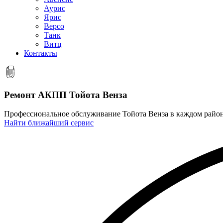
Аурис
Ярис
Версо
Танк
Витц
Контакты
Ремонт АКПП
Тойота Венза
Профессиональное обслуживание Тойота Венза в каждом райо
Найти ближайший сервис