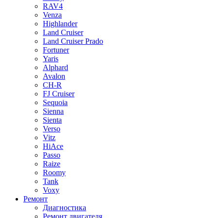
RAV4
Venza
Highlander
Land Cruiser
Land Cruiser Prado
Fortuner
Yaris
Alphard
Avalon
CH-R
FJ Cruiser
Sequoia
Sienna
Sienta
Verso
Vitz
HiAce
Passo
Raize
Roomy
Tank
Voxy
Ремонт
Диагностика
Ремонт двигателя