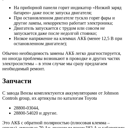
На приборной панели горит индикатор «Низкий заряд
батареи» даже после запуска двигателя;
При остановленном двигателе тускло горят фары и
другие лампы, некорректно работает электроника;
Двигатель запускается с трудом или совсем не
запускается даже после недолгой стоянки;
Низкое напряжение на клеммах АКБ (менее 12,5 В при
остановленном двигателе);
Обычно необходимость замены АКБ легко диагностируется,
но иногда проблемы возникают в проводке и других частях
электросистемы – в этом случае мы сразу предлагаем
необходимый ремонт.
Запчасти
С завода Вензы комплектуются аккумуляторами от Johnson
Controls group, их артикулы по каталогам Toyota
28800-03044,
28800-54020 и другие.
Это АКБ с обратной полярностью (плюсовая клемма –
справа), емкостью 70 Ач, пусковым током 582 А и габаритами