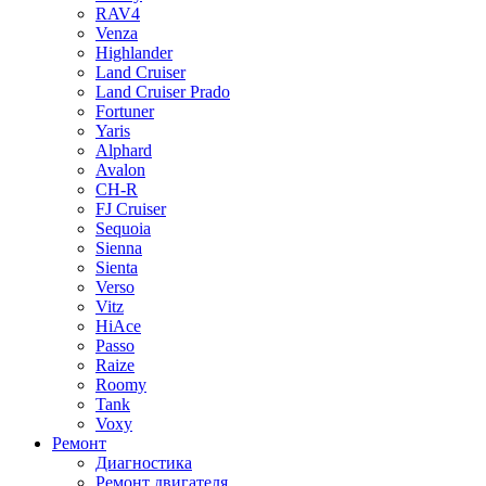
RAV4
Venza
Highlander
Land Cruiser
Land Cruiser Prado
Fortuner
Yaris
Alphard
Avalon
CH-R
FJ Cruiser
Sequoia
Sienna
Sienta
Verso
Vitz
HiAce
Passo
Raize
Roomy
Tank
Voxy
Ремонт
Диагностика
Ремонт двигателя