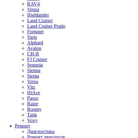
RAV4
Venza
Highlander
Land Cruiser
Land Cruiser Prado
Fortuner
Yaris
Alphard
Avalon
CH-R
FJ Cruiser
Sequoia
Sienna
Sienta
Verso
Vitz
HiAce
Passo
Raize
Roomy
Tank
Voxy
Ремонт
Диагностика
Ремонт двигателя