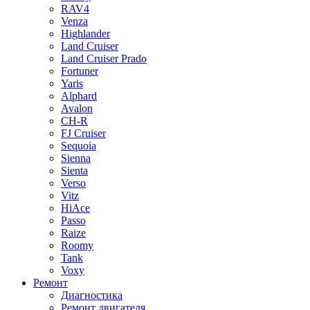
RAV4
Venza
Highlander
Land Cruiser
Land Cruiser Prado
Fortuner
Yaris
Alphard
Avalon
CH-R
FJ Cruiser
Sequoia
Sienna
Sienta
Verso
Vitz
HiAce
Passo
Raize
Roomy
Tank
Voxy
Ремонт
Диагностика
Ремонт двигателя